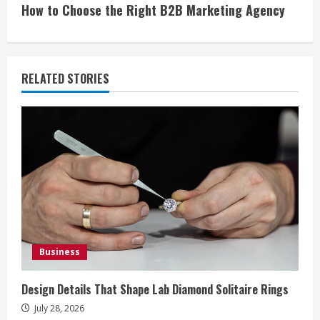
How to Choose the Right B2B Marketing Agency
t
i
RELATED STORIES
n
u
e
R
e
a
Business
d
Design Details That Shape Lab Diamond Solitaire Rings
i
July 28, 2026