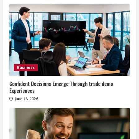
n
g
Business
Confident Decisions Emerge Through trade demo
Experiences
June 18, 2026