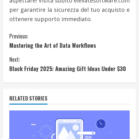
aspettare! Visita subito elevatesoftware.com
per garantire la sicurezza del tuo acquisto e
ottenere supporto immediato.
C
Previous:
Mastering the Art of Data Workflows
o
Next:
n
Black Friday 2025: Amazing Gift Ideas Under $30
t
i
RELATED STORIES
n
u
e