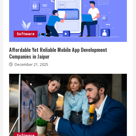
R
e
a
Software
d
Affordable Yet Reliable Mobile App Development
i
Companies in Jaipur
n
December 21, 2025
g
Software