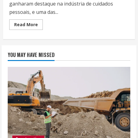
ganharam destaque na indústria de cuidados
pessoais, e uma das...
Read
Read More
more
about
A
Revolução
dos
Cuidados
YOU MAY HAVE MISSED
Pessoais
do
Homem
Moderno:
Descubra
o
Poder
do
Cortador
de
Unhas
Automático