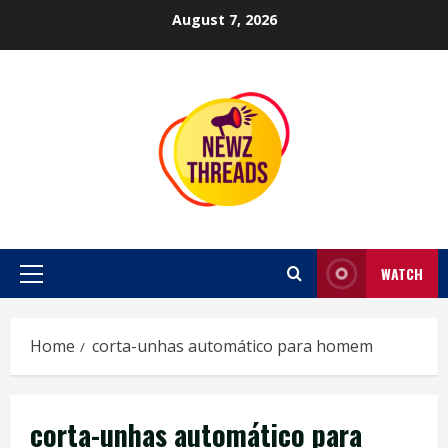
Skip
August 7, 2026
to
content
WATCH
Primary
Menu
Home
corta-unhas automático para homem
corta-unhas automático para